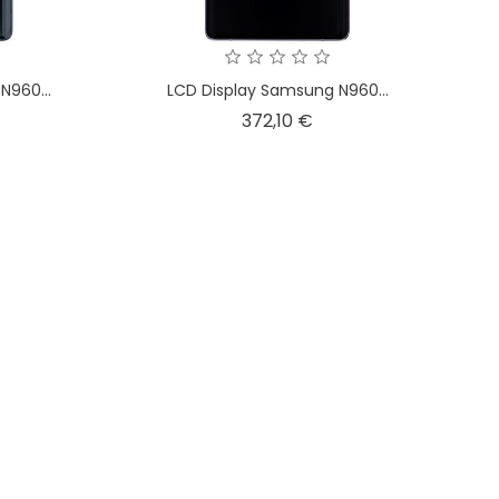
N960...
LCD Display Samsung N960...
ezzo
Prezzo
372,10 €