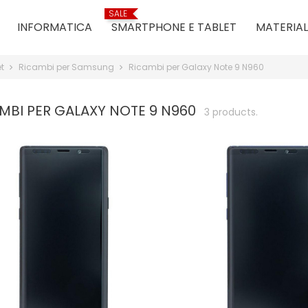
SALE
INFORMATICA
SMARTPHONE E TABLET
MATERIAL
et
Ricambi per Samsung
Ricambi per Galaxy Note 9 N960
MBI PER GALAXY NOTE 9 N960
3 products.