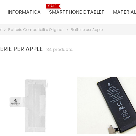
SALE
INFORMATICA
SMARTPHONE E TABLET
MATERIAL
et
Batterie Compatibili e Originali
Batterie per Apple
ERIE PER APPLE
34 products.