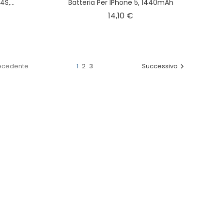
S,...
Batteria Per IPhone 5, 1440mAh
zzo
Prezzo
14,10 €
ecedente
1
2
3
Successivo
