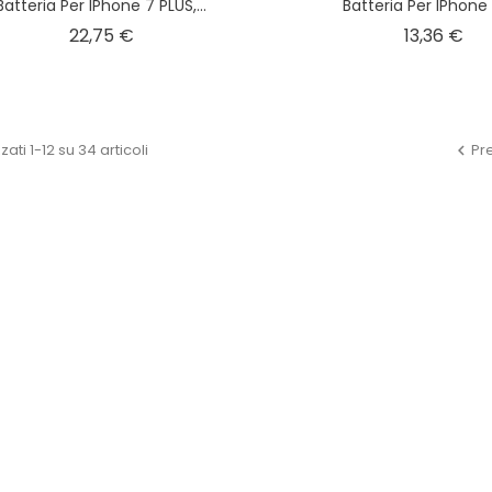
Batteria Per IPhone 7 PLUS,...
Batteria Per IPhone 4
Prezzo
Pre
22,75 €
13,36 €
zati 1-12 su 34 articoli
Pr
