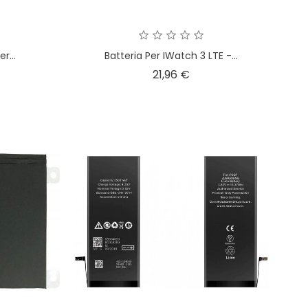
r...
Batteria Per IWatch 3 LTE -...
zzo
Prezzo
21,96 €