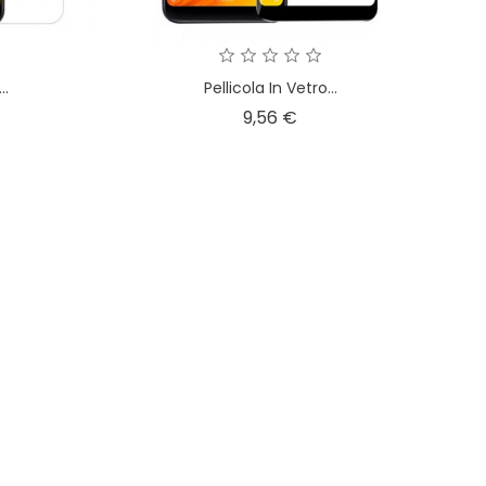
..
Pellicola In Vetro...
zzo
Prezzo
9,56 €