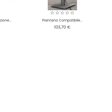
ione...
Piantana Compatibile...
ezzo
Prezzo
103,70 €